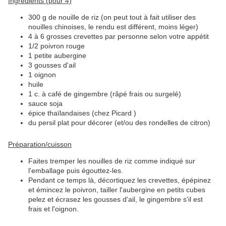
Ingrédients (pour 4)
300 g de nouille de riz (on peut tout à fait utiliser des
nouilles chinoises, le rendu est différent, moins léger)
4 à 6 grosses crevettes par personne selon votre appétit
1/2 poivron rouge
1 petite aubergine
3 gousses d'ail
1 oignon
huile
1 c. à café de gingembre (râpé frais ou surgelé)
sauce soja
épice thaïlandaises (chez Picard )
du persil plat pour décorer (et/ou des rondelles de citron)
Préparation/cuisson
Faites tremper les nouilles de riz comme indiqué sur
l'emballage puis égouttez-les.
Pendant ce temps là, décortiquez les crevettes, épépinez
et émincez le poivron, tailler l'aubergine en petits cubes
pelez et écrasez les gousses d'ail, le gingembre s'il est
frais et l'oignon.