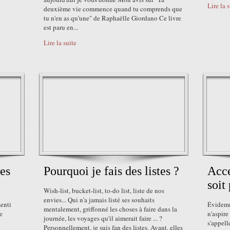
Lire la 
deuxième vie commence quand tu comprends que
tu n'en as qu'une" de Raphaëlle Giordano Ce livre
est paru en...
Lire la suite
ses
Pourquoi je fais des listes ?
Acce
soit
Wish-list, bucket-list, to-do list, liste de nos
envies... Qui n'a jamais listé ses souhaits
senti
Évidemme
mentalement, griffonné les choses à faire dans la
e
n'aspire
journée, les voyages qu'il aimerait faire ... ?
s'appell
Personnellement, je suis fan des listes. Avant, elles