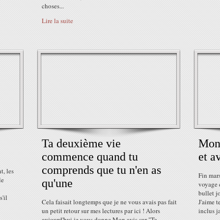
choses...
Lire la suite
Ta deuxième vie
Mon 
commence quand tu
et av
comprends que tu n'en as
t, les
Fin mars
le
qu'une
voyage e
bullet j
s'il
Cela faisait longtemps que je ne vous avais pas fait
J'aime t
un petit retour sur mes lectures par ici ! Alors
inclus j
aujourd'hui je vous donne Mon avis sur "Ta