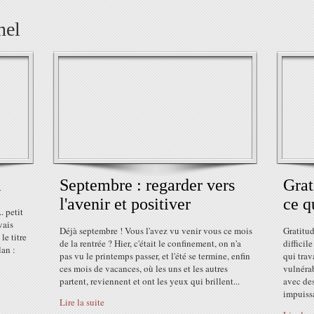
nel
i
Septembre : regarder vers
Grat
l'avenir et positiver
ce q
. petit
vais
Déjà septembre ! Vous l'avez vu venir vous ce mois
Gratitud
le titre
de la rentrée ? Hier, c'était le confinement, on n'a
difficil
lan :
pas vu le printemps passer, et l'été se termine, enfin
qui trav
ces mois de vacances, où les uns et les autres
vulnérab
partent, reviennent et ont les yeux qui brillent...
avec des
impuissan
Lire la suite