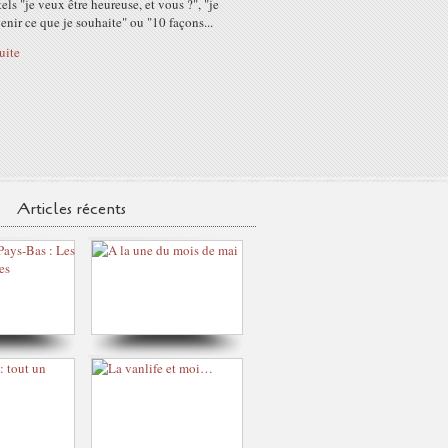
 tels "je veux être heureuse, et vous ?", "je
enir ce que je souhaite" ou "10 façons...
suite
Articles récents