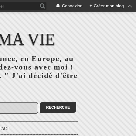
Connexion
+
Créer mon blog
 MA VIE
rance, en Europe, au
dez-vous avec moi !
. " J'ai décidé d'être
TACT