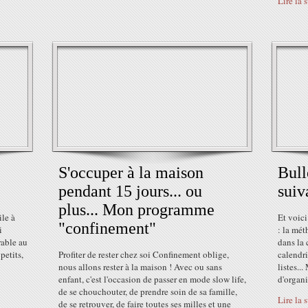
Lire la 
S'occuper à la maison
Bull
pendant 15 jours... ou
suiv
plus... Mon programme
ile à
Et voici
"confinement"
i
: la mét
rable au
dans la 
petits,
Profiter de rester chez soi Confinement oblige,
calendri
nous allons rester à la maison ! Avec ou sans
listes..
enfant, c'est l'occasion de passer en mode slow life,
d'organi
de se chouchouter, de prendre soin de sa famille,
Lire la 
de se retrouver, de faire toutes ses milles et une