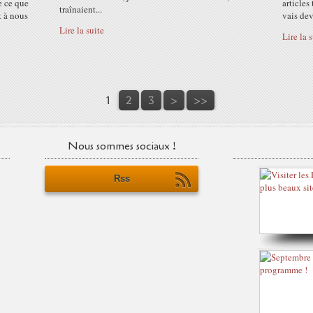
e ce que
articles
traînaient...
t à nous
vais dev
Lire la suite
Lire la 
1
2
3
>
>>
Nous sommes sociaux !
Rss