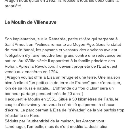
Aragon nous quitte en 1982. Ils reposent tous les deux dans la
propriété.
Le Moulin de Villeneuve
Son implantation, sur la Rémarde, petite rivière qui serpente à
Saint Arnoult en Yvelines remonte au Moyen-Age. Sous le statut
de moulin banal, les paysans et vassaux des environs avaient
l'obligation d'y faire moudre leur grain, contre une redevance en
nature. Au XVIIIe siècle il appartient à la famille princière des
Rohan. Après la Révolution, il devient propriété de l'Etat et est
vendu aux enchères en 1794.
[ Aragon voulait offrir à Elsa un refuge et une terre. Une maison
bien à elle et "un petit coin de terre de France" pour s'enraciner,
loin de sa Russie natale... L'offrande du "fou d'Elsa" sera un
bonheur partagé pendant près de 20 ans. ]
Il acquiert le Moulin en 1951. Situé à 50 kilomètres de Paris, le
couple d'écrivains y trouvera la sérénité qui permet à chacun
d'écrire. Le parc permet à Elsa de "s’évader" de la vie parfois trop
trépidante de Paris.
Séduits par l'authenticité de la maison, les Aragon vont
l'aménager, l'embellir, mais ils n'ont modifié la destination