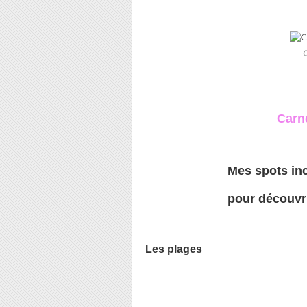
C
Carn
Mes spots incont
pour découvrir le 
Les plages