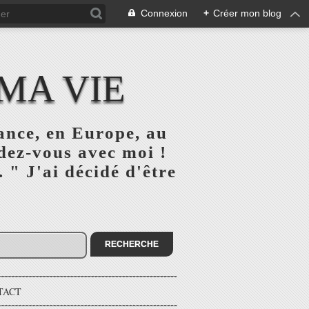
Connexion
+
Créer mon blog
 MA VIE
rance, en Europe, au
dez-vous avec moi !
. " J'ai décidé d'être
TACT