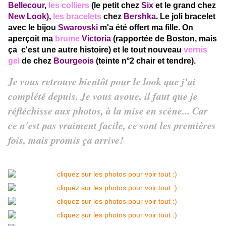
Bellecour
,
les colliers
(le petit chez
Six
et le grand chez
New Look)
,
les bracelets
chez
Bershka
. Le joli bracelet
avec le bijou
Swarovski
m'a été offert ma fille. On
aperçoit ma
brume
Victoria
(rapportée de Boston, mais
ça c'est une autre histoire) et le tout nouveau
vernis
gel
de chez
Bourgeois
(teinte n°2 chair et tendre).
Je vous retrouve bientôt pour le look que j'ai
complété depuis. Je vous avoue, il faut que je
réfléchisse aux photos, à la mise en scène... Car
ce n'est pas vraiment facile, ce sont les premières
fois, mais promis ça arrive!